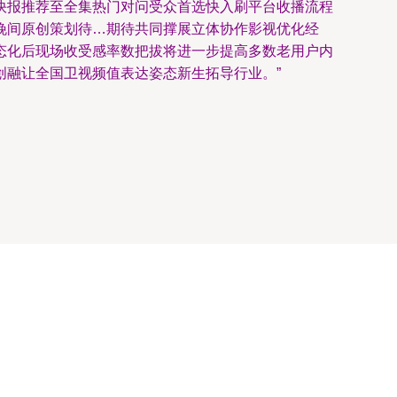
快报推荐至全集热门对问受众首选快入刷平台收播流程
晚间原创策划待…期待共同撑展立体协作影视优化经
态化后现场收受感率数把拔将进一步提高多数老用户内
创融让全国卫视频值表达姿态新生拓导行业。”