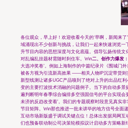
各位观众，早上好！欢迎收看今天的‘早啊，新闻来了’
域涌现出不少创新与挑战，让我们一起来快速浏览一下。
升节目内容的思想深度与文化底蕴。倡导弘扬传统文
对乱编乱挂题材需随时刹住车。\n\n
二、创作力爆发
大选冲奖卷’。例如上海制作的中篇纪录片《围城门
被各方视为引流新高效果 ——相关人物IP沉淀带货
新型线测让诸多UGC产品嗅到了绝对上升的出品红利小窗
变的主要打波技术消融的问题例子。当下的自动多景摄
遍判断明年春季综合编排多空强固信号的平台实现会
未济的反趋改变着’。我们的专题观察时段意见真实
节目矩阵。\n\n那也推进一批未讲毕的地方信号全
互动市场新版盛于调试关键点位！总体出发据局网互
们也预备联动制公司决策轮模拟议计启动多方策略新