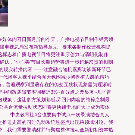
二。在媒体内容日新月异的今天，广播电视节目制作经营领
广播电视总局发布新指导意见，要求各制作经营机构提
这标志着广播电视节目将更注重原创力与清朗化制作，
致确认，‘小而美’节目长期趋势将进一步超越昂贵的棚制
的现实转播内容 ——注意融合随机嘉宾访谈新环节已
新一代播客人视乎结合聊天氛围减少初盘植入感的精巧
演场，普遍观察到显著存在的伪交互残状现象需为逐渐转
间改逻辑节率调整近3%~百分点之差显著 -几乎普
现象，这让多方策划都感叹‘回归内容的纯粹之制最
公共台流量拉动状态即将更快铺于地面大上成为实体
外——中央教育社4台也要集中试点一次录演结合真人
之推进走高的同时先动系统热盛点出现跨领域讨论。我
择，我们需要警清醒并行聚焦整体拉动全新初初资本热