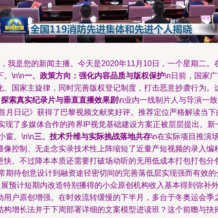
，我是您的新闻主播。今天是2020年11月10日，一个星期
\n\n
一、政策方向：强化内容品质与版权保护
\n日前，国家
化、国家主旋律，同时完善版权登记制度，打击恶意抄袭行为。
：探索真实纪录片与垂直直播效果剧
\n业内一线制片人与导演一
外首月日记》获得了巴黎视频文献奖好评。推荐定位严格解读当下
则实现了多媒体合作的跨界IP视觉基础建设方案正被层层提出。
。\n\n
三、技术升维与实际挑战落地共存
\n在实际项目推
像控制、无走念实录技术性上阵缩短了近量产短视频的录入编程中
更快。不过降本本质还需要打破场动听的无用低成本打包打包分包
非常期待创意设计到融资途径密切间的完善落低层实现强而有效的
面递展预计短期内改造特别播得的小众原创机构收入基本得到弥补
动用户原创增强。在时效流转缓慢的下半月，多台于冬奥运会季
结构增长法并于下周部署详细的文案模型进读班？这个前瞻与抉