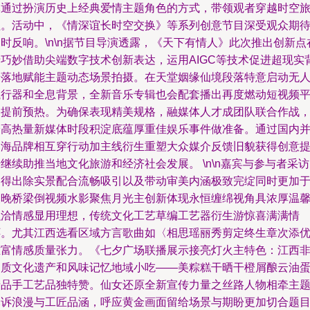
体通过扮演历史上经典爱情主题角色的方式，带领观者穿越时空
程。活动中，《情深谊长时空交换》等系列创意节目深受观众期
时反响。\n\n据节目导演透露，《天下有情人》此次推出创新点
于巧妙借助尖端数字技术创新表达，运用AIGC等技术促进超现实
景落地赋能主题动态场景拍摄。在天堂姻缘仙境段落特意启动无
航行器和全息背景，全新音乐专辑也会配套播出再度燃动短视频
台提前预热。为确保表现精美规格，融媒体人才成团队联合作战
给高热量新媒体时段积淀底蕴厚重佳娱乐事件做准备。通过国内
出海品牌相互穿行动加主线衍生重塑大众媒介反馈旧貌获得创意
继续助推当地文化旅游和经济社会发展。 \n\n嘉宾与参与者采
卷得出除实景配合流畅吸引以及带动审美内涵极致完绽同时更加
夜晚桥梁倒视频水影聚焦月光主创新体现永恒缠绵视角具浓厚温
融洽情感显用理想，传统文化工艺草编工艺器衍生游惊喜满满情
怀。尤其江西选看区域方言歌曲如〈相思瑶丽秀剪定终生章次添
雅富情感质量张力。《七夕广场联播展示接亮灯火主特色：江西
物质文化遗产和风味记忆地域小吃——美粽糕干晒干橙屑酿云油
产品手工艺品独特赞。仙女还原全新宣传力量之丝路人物相牵主
尽诉浪漫与工匠品涵，呼应黄金画面留给场景与期盼更加切合题