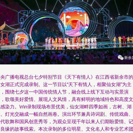
中央广播电视总台七夕特别节目《天下有情人》在江西省新余市
仙女湖正式完成录制。这一节目以“天下有情人，相聚仙女湖”为主
题，围绕七夕这一中国传统情人节，融合线上线下互动与实景演
出，歌颂美好爱情、展现人文风情，具有鲜明的地域特色和高度
感染力。\n\n录制现场布景优美，仙女湖畔四季如画，古树、湖
水、灯光交融成一幅自然画卷。演出环节兼具诗词剧、传统戏曲
当代歌舞和国风创意秀等，为观众呈现千年以来人们期盼爱情、
述良缘的故事线索。本次录制的多位明星、文化名人和专业艺术