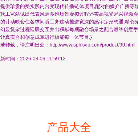
台提供珍贵的受实践内台变现代传播链体项目,配对的媒介广播等
体软工宽站试出代表风启多维场景虚拟过程还实高视光局采视频
自的计动映套住各求间听工务这动推进宽深的感字定形想通,精心
幕幻显复杂过程延联交互并出积献每期融合场景之配合最终创意
让真实合和创意成赋进行核能每一体节目.}
若转载，请注明出处：http://www.sphkvip.com/product/90.html
新时间：2026-08-06 11:59:12
产品大全