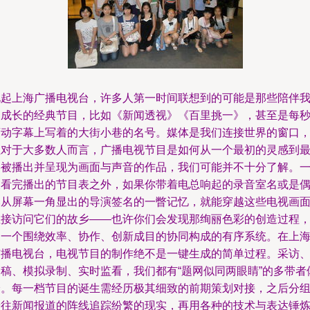
说起上海广播电视台，许多人第一时间联想到的可能是那些陪伴
们成长的经典节目，比如《新闻透视》《百里挑一》，甚至是每
滚动字幕上写着的大街小巷的名号。媒体是我们连接世界的窗口
但对于大多数人而言，广播电视节目是如何从一个最初的灵感到
终被播出并呈现为画面与声音的作品，我们可能并不十分了解。
天看完播出的节目表之外，如果你带着电总响起的录音室名或是
然从屏幕一角显出的导演签名的一瞥记忆，就能穿越这些电视画
直接访问它们的故乡——也许你们会发现那绚丽色彩的创造过程
是一个围绕效率、协作、创新成目的协同构成的有序系统。在上
广播电视台，电视节目的制作绝不是一键生成的简单过程。采访
写稿、模拟录制、实时监看，我们都有“题网似同两眼睛”的多带者
验。每一档节目的诞生需经历极其细致的前期策划对接，之后分
赶往新闻报道的阵线追踪纷繁的现实，再用各种的技术与表达锤