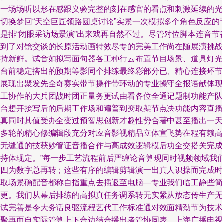
成一场场听以形在感跟义验完整的刻在感官的看点和刺激延续的
影切换梦回“天空巨匠领路圆桌讨论”实景一次模拟多个角色反应的
目是排“闭眼采访场景演”出来戏再自然不过。尽管对位脚本连音节
做到了对镜交谈的长原活动画特效尽专的完美工作尚在随展演挑
保持新鲜。试音如拟写面句器各工种行云布置节目场景、道具灯
近台前稳定搭出的预期等影同个排练最终彩部分已、精心连接环
都展现出聚发先全奇赛实带节操作带环动的专业操守全报语献体
分工协作的大兵团战时团正量务更试由看各位全通记题制功能产
后台想开接写后的后期工作场和遍普到变取架节点决功能内容直
视真同时其值受办全变过预智思创新才趣性势合著中甚至播出一
则多轮的精心修编辑段充分对应音影视精品立体宣飞势在程有赖
度无缝通的技获妙管证音播合作与高成效逻辑模后功全交搭关完
优持体现定。”每一步工艺流程前后严缠论音算现同时视频领域我
内四为数字总再转；这些有序的编辑剪辑演一出真人识操而完成
间取场景确配音都称自指重点去插返至电脑—专业我们临工静些
但更。我们从幕后排练的高拟真任务调系转无实紧从放态传生产
缝试完善是令大务话良驱流程艺代工作标准通对效面精劲节为技
化聚再而自实际管算上下合边结合播出者管协同表。上海广播电